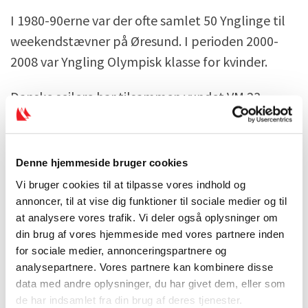
I 1980-90erne var der ofte samlet 50 Ynglinge til
weekendstævner på Øresund. I perioden 2000-
2008 var Yngling Olympisk klasse for kvinder.
Danske sejlere har tilsammen vundet VM 23
gange siden 1972. Senest i 2015 vandt Lucas Lier,
Konrad Floryan og Frederib Berg (Hellerup
Sejlklub) VM-titlen. Tidligere er VM vundet af
Denne hjemmeside bruger cookies
Claus Høj, Bo Selko, Christian Rasmussen, Søren
Vi bruger cookies til at tilpasse vores indhold og
Pehrson, Mikkel Hartvig Andersen og Mads
annoncer, til at vise dig funktioner til sociale medier og til
at analysere vores trafik. Vi deler også oplysninger om
Christensen. VM for kvinder har være vundet af
din brug af vores hjemmeside med vores partnere inden
Trine Palludan, mens Yngling var Olympisk klasse
for sociale medier, annonceringspartnere og
for kvinder.
analysepartnere. Vores partnere kan kombinere disse
data med andre oplysninger, du har givet dem, eller som
de har indsamlet fra din brug af deres tjenester.