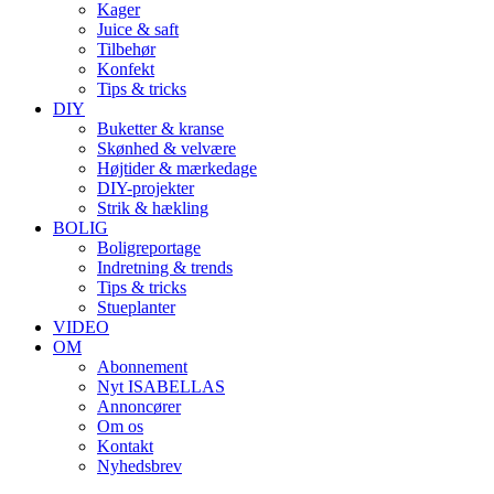
Kager
Juice & saft
Tilbehør
Konfekt
Tips & tricks
DIY
Buketter & kranse
Skønhed & velvære
Højtider & mærkedage
DIY-projekter
Strik & hækling
BOLIG
Boligreportage
Indretning & trends
Tips & tricks
Stueplanter
VIDEO
OM
Abonnement
Nyt ISABELLAS
Annoncører
Om os
Kontakt
Nyhedsbrev