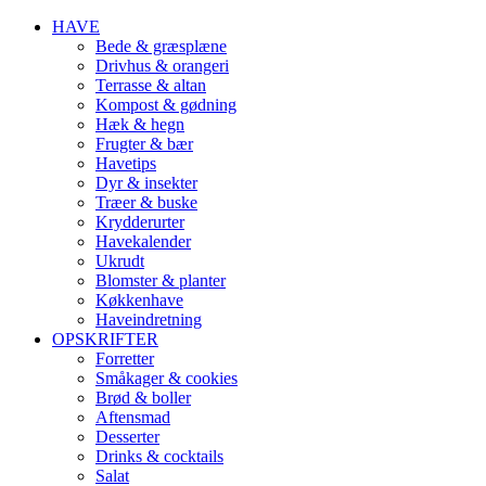
HAVE
Bede & græsplæne
Drivhus & orangeri
Terrasse & altan
Kompost & gødning
Hæk & hegn
Frugter & bær
Havetips
Dyr & insekter
Træer & buske
Krydderurter
Havekalender
Ukrudt
Blomster & planter
Køkkenhave
Haveindretning
OPSKRIFTER
Forretter
Småkager & cookies
Brød & boller
Aftensmad
Desserter
Drinks & cocktails
Salat