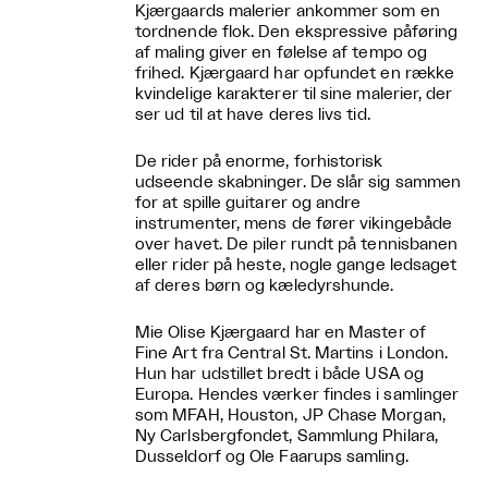
Kjærgaards malerier ankommer som en
tordnende flok. Den ekspressive påføring
af maling giver en følelse af tempo og
frihed. Kjærgaard har opfundet en række
kvindelige karakterer til sine malerier, der
ser ud til at have deres livs tid.
De rider på enorme, forhistorisk
udseende skabninger. De slår sig sammen
for at spille guitarer og andre
instrumenter, mens de fører vikingebåde
over havet. De piler rundt på tennisbanen
eller rider på heste, nogle gange ledsaget
af deres børn og kæledyrshunde.
Mie Olise Kjærgaard har en Master of
Fine Art fra Central St. Martins i London.
Hun har udstillet bredt i både USA og
Europa. Hendes værker findes i samlinger
som MFAH, Houston, JP Chase Morgan,
Ny Carlsbergfondet, Sammlung Philara,
Dusseldorf og Ole Faarups samling.