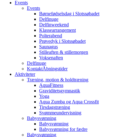
Events
Events
Børnefødselsdag i Slotssøbadet
Delfinuge
Delfinweekend
Klassearrangement
Polterabend
Prøvedyk i Slotssøbadet
Saunagus
Stilleaften & stillemorgen
Voksenaften
Delfinuge
Kontakt
Åbningstider
Aktiviteter
Træning, motion & holdtræning
AquaFitness
Graviditetsgymnastik
Yoga
Aqua Zumba og Aqua Crossfit
Tirsdagstræning
Svømmeundervisning
Babysvømning
Babysvømning
Babysvømning for fædre
Babysvømning