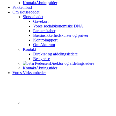
Kontakt
Åbningstider
Pakketilbud
Om slotssøbadet
Slotssøbadet
Gavekort
Vores socialøkonomiske DNA
Partnerskaber
Bassinsikkerhedskurser og prøver
Kontrolrapport
Om Akturum
Kontakt
Direktør og afdelingsledere
Bestyrelse
Direktør og afdelingsledere
Kontakt
Åbningstider
Vores Virksomheder