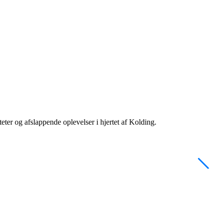
eter og afslappende oplevelser i hjertet af Kolding.
F
v
L