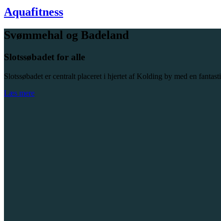
Aquafitness
Svømmehal og Badeland
Slotssøbadet for alle
Slotssøbadet er centralt placeret i hjertet af Kolding by med en fantas
Læs mere