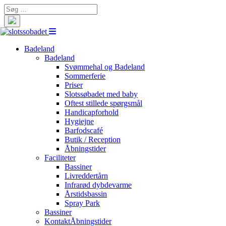
Search
for:
Badeland
Badeland
Svømmehal og Badeland
Sommerferie
Priser
Slotssøbadet med baby
Oftest stillede spørgsmål
Handicapforhold
Hygiejne
Barfodscafé
Butik / Reception
Åbningstider
Faciliteter
Bassiner
Livreddertårn
Infrarød dybdevarme
Årstidsbassin
Spray Park
Bassiner
Kontakt
Åbningstider