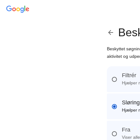
Besk
Beskyttet søgning
aktivitet og udpe
Filtrér
Hjælper m
Sløring
Hjælper m
Fra
Viser all